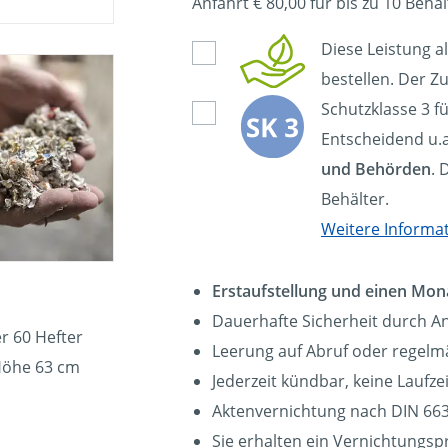
Anfahrt € 80,00 für bis zu 10 Behäl
Diese Leistung a
bestellen. Der Zu
Schutzklasse 3 f
Entscheidend u.a
und Behörden
. 
Behälter.
Weitere Informa
Erstaufstellung und einen Mon
Dauerhafte Sicherheit durch A
r 60 Hefter
Leerung auf Abruf oder regelmä
Höhe 63 cm
Jederzeit kündbar, keine Laufz
Aktenvernichtung nach DIN 663
Sie erhalten ein Vernichtungsp