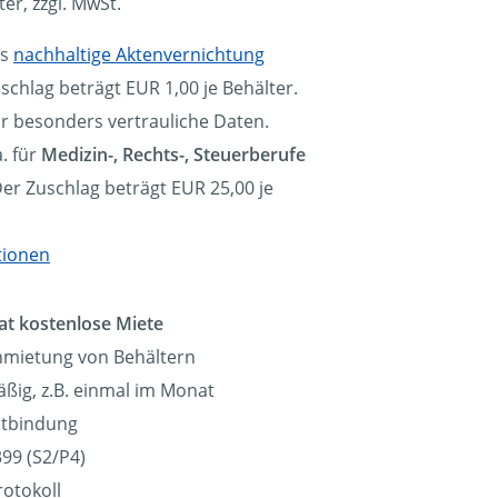
ter, zzgl. MwSt.
ls
nachhaltige Aktenvernichtung
schlag beträgt EUR 1,00 je Behälter.
ür besonders vertrauliche Daten.
. für
Medizin-, Rechts-, Steuerberufe
Der Zuschlag beträgt EUR 25,00 je
tionen
at kostenlose Miete
nmietung von Behältern
ßig, z.B. einmal im Monat
eitbindung
99 (S2/P4)
rotokoll