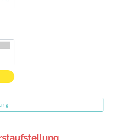
tung
rstaufstellung