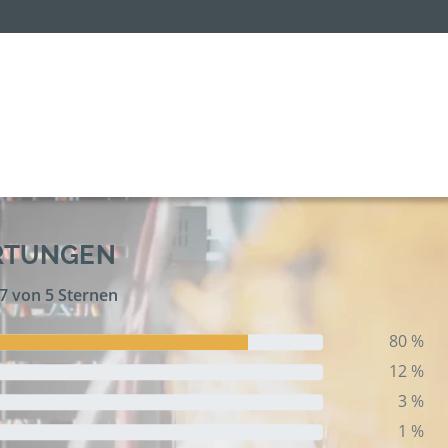
RTUNGEN
,7 von 5 Sternen
80 %
12 %
3 %
1 %