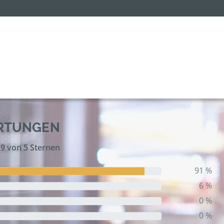
ERTUNGEN
,9 von 5 Sternen
91 %
6 %
0 %
0 %