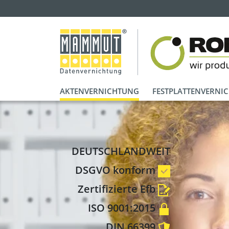
AKTENVERNICHTUNG
FESTPLATTENVERNI
DEUTSCHLANDWEIT
DSGVO konform
Zertifizierte Efb
ISO 9001:2015
DIN 66399