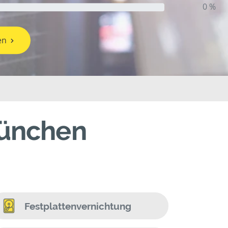
0 %
en
München
Festplattenvernichtung