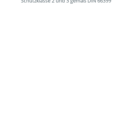
Schutzklasse 2 und 3 gemäß DIN 66399