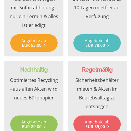
mit Sofortabholung -
10 Tagen mietfrei zur
nur ein Termin & alles
Verfügung
ist erledigt
Angebote ab
Angebote ab
EUR 53,00
EUR 78,00
Nachhaltig
Regelmäßig
Optimiertes Recycling
Sicherheitsbehälter
- aus alten Akten wird
mieten & Akten im
neues Büropapier
Betriebsalltag zu
entsorgen
Angebote ab
Angebote ab
EUR 80,00
EUR 59,00