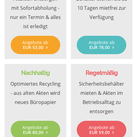
mit Sofortabholung -
10 Tagen mietfrei zur
nur ein Termin & alles
Verfügung
ist erledigt
Angebote ab
Angebote ab
EUR 53,00
EUR 78,00
Nachhaltig
Regelmäßig
Optimiertes Recycling
Sicherheitsbehälter
- aus alten Akten wird
mieten & Akten im
neues Büropapier
Betriebsalltag zu
entsorgen
Angebote ab
Angebote ab
EUR 80,00
EUR 59,00