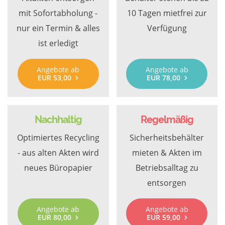
mit Sofortabholung -
10 Tagen mietfrei zur
nur ein Termin & alles
Verfügung
ist erledigt
Angebote ab
Angebote ab
EUR 53,00
EUR 78,00
Nachhaltig
Regelmäßig
Optimiertes Recycling
Sicherheitsbehälter
- aus alten Akten wird
mieten & Akten im
neues Büropapier
Betriebsalltag zu
entsorgen
Angebote ab
Angebote ab
EUR 80,00
EUR 59,00