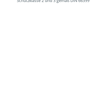
Schutzklasse 2 und 3 gemäß DIN 66399