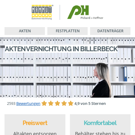
AKTEN
FESTPLATTEN
DATENTRÄGER
AKTENVERNICHTUNG IN BILLERBECK
2593
Bewertungen
4,9 von 5 Sternen
Preiswert
Komfortabel
Altakten entsorgen
Behälter stehen bis zu