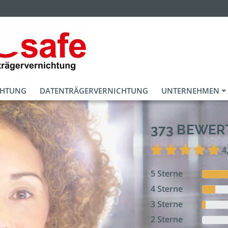
CHTUNG
DATENTRÄGERVERNICHTUNG
UNTERNEHMEN
373 BEWE
4
5 Sterne
4 Sterne
3 Sterne
2 Sterne