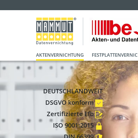
AKTENVERNICHTUNG
FESTPLATTENVERNI
DEUTSCHLANDWEIT
DSGVO konform
Zertifizierte Efb
ISO 9001:2015
DIN 66399