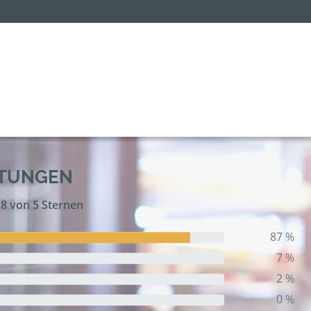
RTUNGEN
,8 von 5 Sternen
87 %
7 %
2 %
0 %