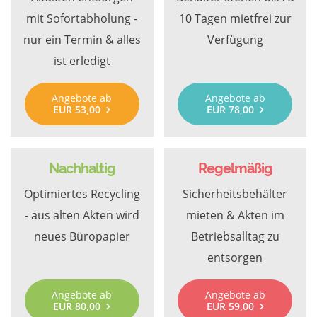
mit Sofortabholung -
10 Tagen mietfrei zur
nur ein Termin & alles
Verfügung
ist erledigt
Angebote ab
Angebote ab
EUR 53,00
EUR 78,00
Nachhaltig
Regelmäßig
Optimiertes Recycling
Sicherheitsbehälter
- aus alten Akten wird
mieten & Akten im
neues Büropapier
Betriebsalltag zu
entsorgen
Angebote ab
Angebote ab
EUR 80,00
EUR 59,00