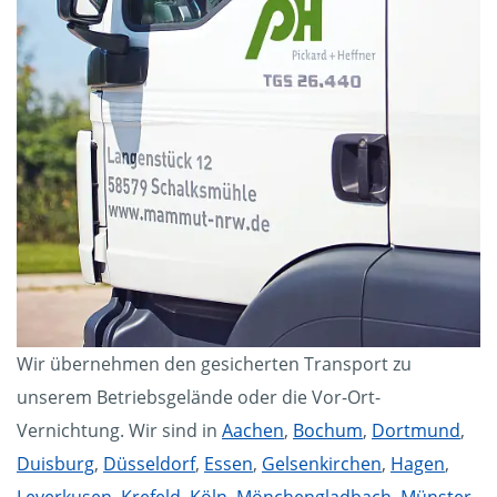
Wir übernehmen den gesicherten Transport zu
unserem Betriebsgelände oder die Vor-Ort-
Vernichtung. Wir sind in
Aachen
,
Bochum
,
Dortmund
,
Duisburg
,
Düsseldorf
,
Essen
,
Gelsenkirchen
,
Hagen
,
Leverkusen
,
Krefeld
,
Köln
,
Mönchengladbach
,
Münster
,