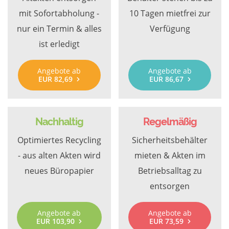
mit Sofortabholung -
10 Tagen mietfrei zur
nur ein Termin & alles
Verfügung
ist erledigt
Angebote ab
Angebote ab
EUR 82,69
EUR 86,67
Nachhaltig
Regelmäßig
Optimiertes Recycling
Sicherheitsbehälter
- aus alten Akten wird
mieten & Akten im
neues Büropapier
Betriebsalltag zu
entsorgen
Angebote ab
Angebote ab
EUR 103,90
EUR 73,59