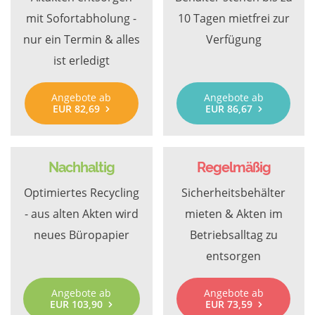
mit Sofortabholung -
10 Tagen mietfrei zur
nur ein Termin & alles
Verfügung
ist erledigt
Angebote ab
Angebote ab
EUR 82,69
EUR 86,67
Nachhaltig
Regelmäßig
Optimiertes Recycling
Sicherheitsbehälter
- aus alten Akten wird
mieten & Akten im
neues Büropapier
Betriebsalltag zu
entsorgen
Angebote ab
Angebote ab
EUR 103,90
EUR 73,59