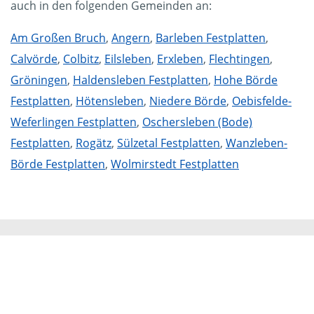
auch in den folgenden Gemeinden an:
Am Großen Bruch
,
Angern
,
Barleben Festplatten
,
Calvörde
,
Colbitz
,
Eilsleben
,
Erxleben
,
Flechtingen
,
Gröningen
,
Haldensleben Festplatten
,
Hohe Börde
Festplatten
,
Hötensleben
,
Niedere Börde
,
Oebisfelde-
Weferlingen Festplatten
,
Oschersleben (Bode)
Festplatten
,
Rogätz
,
Sülzetal Festplatten
,
Wanzleben-
Börde Festplatten
,
Wolmirstedt Festplatten
Mammut Deutschland
Die Mittelstandskooperation Mammut Deutschland
GmbH & Co. KG ist bundesweit Ihr Servicepartner für