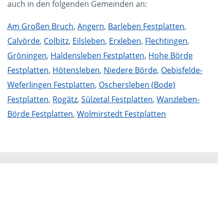
auch in den folgenden Gemeinden an:
Am Großen Bruch
,
Angern
,
Barleben Festplatten
,
Calvörde
,
Colbitz
,
Eilsleben
,
Erxleben
,
Flechtingen
,
Gröningen
,
Haldensleben Festplatten
,
Hohe Börde
Festplatten
,
Hötensleben
,
Niedere Börde
,
Oebisfelde-
Weferlingen Festplatten
,
Oschersleben (Bode)
Festplatten
,
Rogätz
,
Sülzetal Festplatten
,
Wanzleben-
Börde Festplatten
,
Wolmirstedt Festplatten
Mammut Deutschland
Die Mittelstandskooperation Mammut Deutschland
GmbH & Co. KG ist bundesweit Ihr Servicepartner für