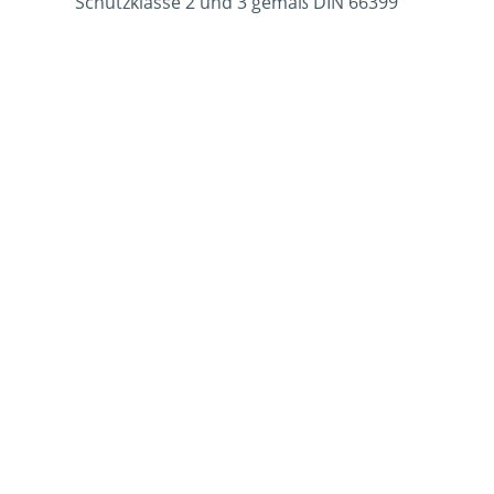
Schutzklasse 2 und 3 gemäß DIN 66399