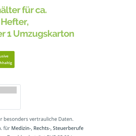
älter für ca.
Hefter,
er 1 Umzugskarton
usive
hhaltig
ür besonders vertrauliche Daten.
. für
Medizin-, Rechts-, Steuerberufe