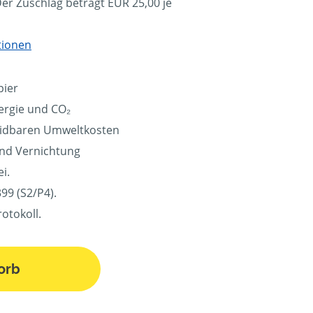
Der Zuschlag beträgt EUR 25,00 je
tionen
pier
ergie und CO₂
eidbaren Umweltkosten
und Vernichtung
i.
99 (S2/P4).
otokoll.
orb