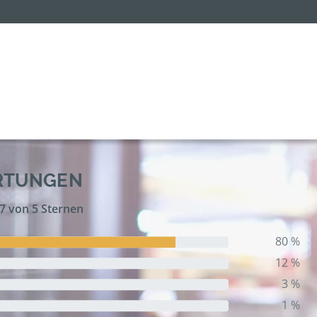
RTUNGEN
,7 von 5 Sternen
80 %
12 %
3 %
1 %