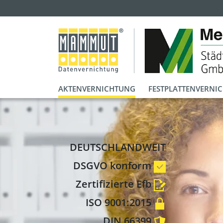
AKTENVERNICHTUNG
FESTPLATTENVERNI
DEUTSCHLANDWEIT
DSGVO konform
Zertifizierte Efb
ISO 9001:2015
DIN 66399