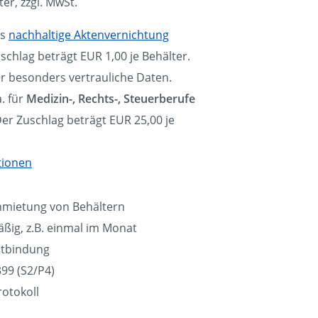
ter, zzgl. MwSt.
ls
nachhaltige Aktenvernichtung
schlag beträgt EUR 1,00 je Behälter.
ür besonders vertrauliche Daten.
. für
Medizin-, Rechts-, Steuerberufe
Der Zuschlag beträgt EUR 25,00 je
tionen
nmietung von Behältern
ßig, z.B. einmal im Monat
eitbindung
99 (S2/P4)
rotokoll