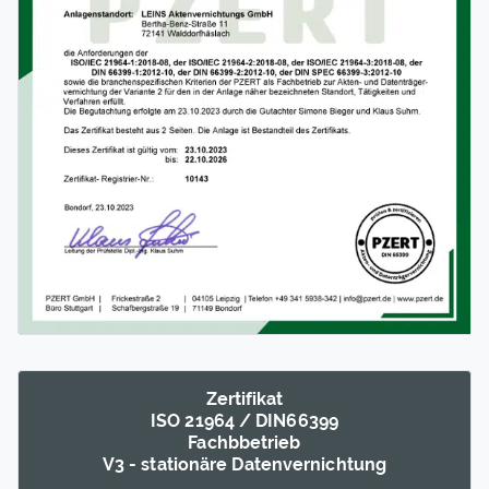
Zertifikat
ISO 21964 / DIN66399
Fachb­betrieb
V3 - sta­tionäre Daten­vernic­htung