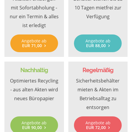
mit Sofortabholung -
10 Tagen mietfrei zur
nur ein Termin & alles
Verfügung
ist erledigt
Angebote ab
Angebote ab
EUR 71,00
EUR 88,00
Nachhaltig
Regelmäßig
Optimiertes Recycling
Sicherheitsbehälter
- aus alten Akten wird
mieten & Akten im
neues Büropapier
Betriebsalltag zu
entsorgen
Angebote ab
Angebote ab
EUR 90,00
EUR 72,00