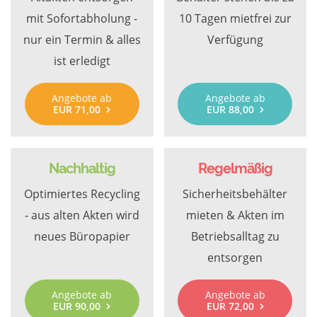
mit Sofortabholung -
10 Tagen mietfrei zur
nur ein Termin & alles
Verfügung
ist erledigt
Angebote ab
Angebote ab
EUR 71,00
EUR 88,00
Nachhaltig
Regelmäßig
Optimiertes Recycling
Sicherheitsbehälter
- aus alten Akten wird
mieten & Akten im
neues Büropapier
Betriebsalltag zu
entsorgen
Angebote ab
Angebote ab
EUR 90,00
EUR 72,00