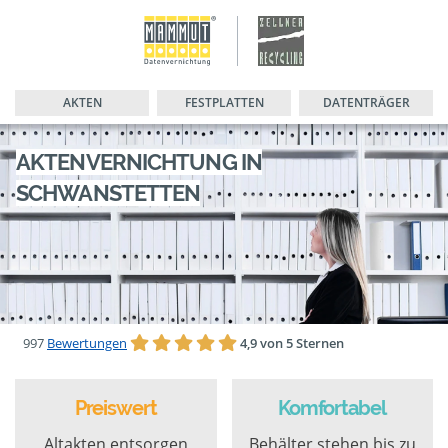
AKTEN
FESTPLATTEN
DATENTRÄGER
AKTENVERNICHTUNG IN
SCHWANSTETTEN
997
Bewertungen
4,9 von 5 Sternen
Preiswert
Komfortabel
Altakten entsorgen
Behälter stehen bis zu