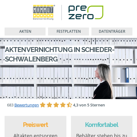
AKTEN
FESTPLATTEN
DATENTRÄGER
AKTENVERNICHTUNG IN SCHIEDER-
SCHWALENBERG
683
Bewertungen
4,3 von 5 Sternen
Preiswert
Komfortabel
Altakten entsorgen
Behälter stehen bis zu