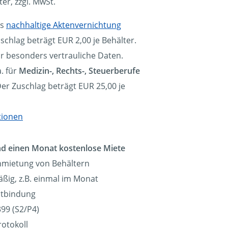
ter, zzgl. MwSt.
ls
nachhaltige Aktenvernichtung
schlag beträgt EUR 2,00 je Behälter.
ür besonders vertrauliche Daten.
. für
Medizin-, Rechts-, Steuerberufe
Der Zuschlag beträgt EUR 25,00 je
tionen
und einen Monat kostenlose Miete
nmietung von Behältern
ßig, z.B. einmal im Monat
eitbindung
99 (S2/P4)
rotokoll