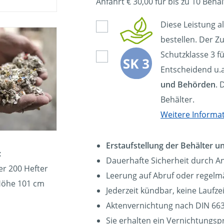
Anfahrt € 30,00 für bis zu 10 Behäl
Diese Leistung a
bestellen. Der Zu
Schutzklasse 3 f
Entscheidend u.a
und Behörden
. 
Behälter.
Weitere Informa
Erstaufstellung der Behälter 
:
Dauerhafte Sicherheit durch A
er 200 Hefter
Leerung auf Abruf oder regelmä
 Höhe 101 cm
Jederzeit kündbar, keine Laufz
Aktenvernichtung nach DIN 663
Sie erhalten ein Vernichtungsp