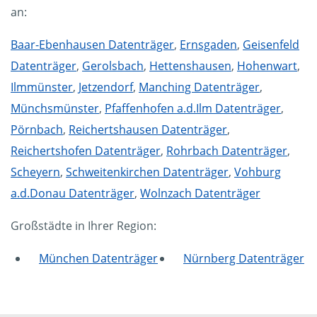
an:
Baar-Ebenhausen Datenträger
,
Ernsgaden
,
Geisenfeld
Datenträger
,
Gerolsbach
,
Hettenshausen
,
Hohenwart
,
Ilmmünster
,
Jetzendorf
,
Manching Datenträger
,
Münchsmünster
,
Pfaffenhofen a.d.Ilm Datenträger
,
Pörnbach
,
Reichertshausen Datenträger
,
Reichertshofen Datenträger
,
Rohrbach Datenträger
,
Scheyern
,
Schweitenkirchen Datenträger
,
Vohburg
a.d.Donau Datenträger
,
Wolnzach Datenträger
Großstädte in Ihrer Region:
München Datenträger
Nürnberg Datenträger