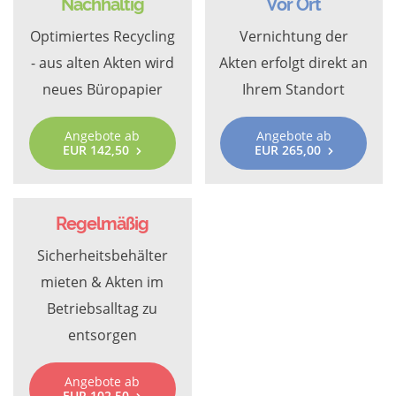
Nachhaltig
Vor Ort
Optimiertes Recycling
Vernichtung der
- aus alten Akten wird
Akten erfolgt direkt an
neues Büropapier
Ihrem Standort
Angebote ab
Angebote ab
EUR 142,50
EUR 265,00
Regelmäßig
Sicherheitsbehälter
mieten & Akten im
Betriebsalltag zu
entsorgen
Angebote ab
EUR 102,50