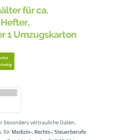
älter für ca.
Hefter,
er 1 Umzugskarton
usive
hhaltig
ür besonders vertrauliche Daten.
. für
Medizin-, Rechts-, Steuerberufe