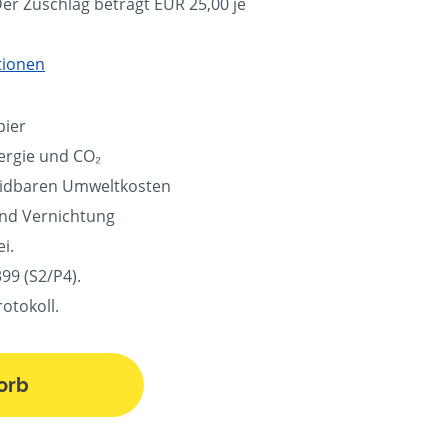
Der Zuschlag beträgt EUR 25,00 je
tionen
pier
ergie und CO₂
eidbaren Umweltkosten
und Vernichtung
i.
99 (S2/P4).
otokoll.
orb