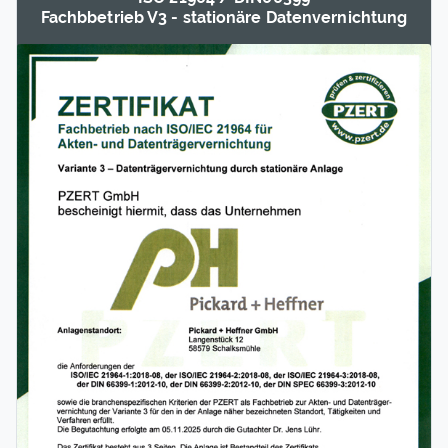
Fachb­betrieb V3 - statio­näre Daten­vernichtung