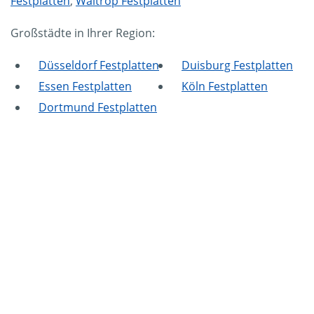
Festplatten
,
Waltrop Festplatten
Großstädte in Ihrer Region:
Düsseldorf Festplatten
Duisburg Festplatten
Essen Festplatten
Köln Festplatten
Dortmund Festplatten
Mammut Deutschland
Die Mittelstandskooperation Mammut Deutschland
GmbH & Co. KG ist bundesweit Ihr Servicepartner für
Aktenvernichtung, Festplattenvernichtung und
Datenträgervernichtung.
Impressum
|
Datenschutz