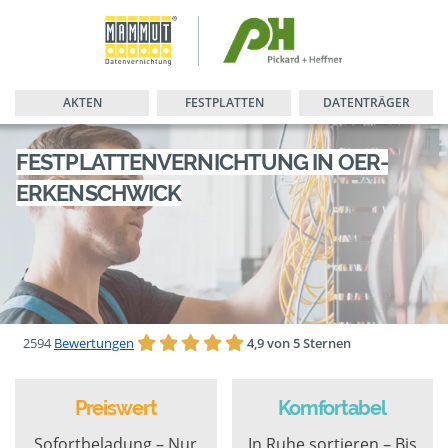
AKTEN
FESTPLATTEN
DATENTRÄGER
FESTPLATTENVERNICHTUNG IN OER-
ERKENSCHWICK
2594
Bewertungen
4,9 von 5 Sternen
Preiswert
Komfortabel
Sofortbeladung – Nur
In Ruhe sortieren – Bis