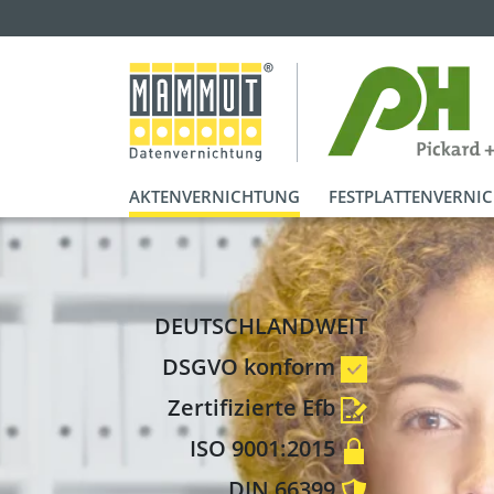
AKTENVERNICHTUNG
FESTPLATTENVERNI
DEUTSCHLANDWEIT
DSGVO konform
Zertifizierte Efb
ISO 9001:2015
DIN 66399