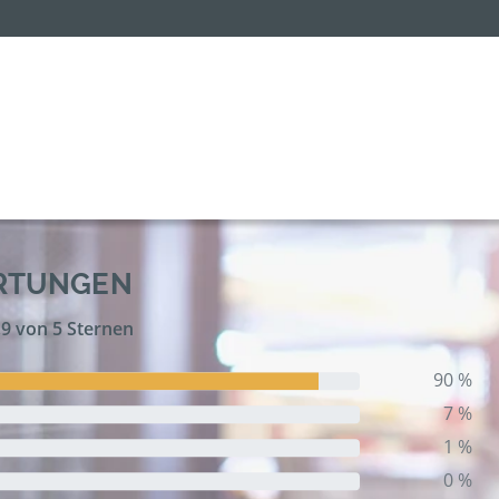
ERTUNGEN
,9 von 5 Sternen
90 %
7 %
1 %
0 %