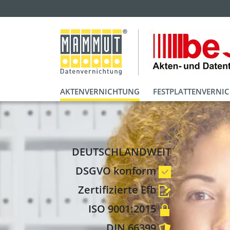
AKTENVERNICHTUNG
FESTPLATTENVERNI
DEUTSCHLANDWEIT
DSGVO konform
Zertifizierte Efb
ISO 9001:2015
DIN 66399