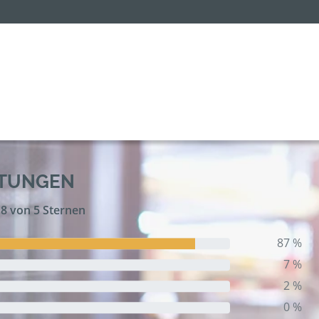
RTUNGEN
,8 von 5 Sternen
87 %
7 %
2 %
0 %