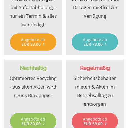
mit Sofortabholung -
10 Tagen mietfrei zur
nur ein Termin & alles
Verfügung
ist erledigt
Angebote ab
Angebote ab
EUR 53,00
EUR 78,00
Nachhaltig
Regelmäßig
Optimiertes Recycling
Sicherheitsbehälter
- aus alten Akten wird
mieten & Akten im
neues Büropapier
Betriebsalltag zu
entsorgen
Angebote ab
Angebote ab
EUR 80,00
EUR 59,00