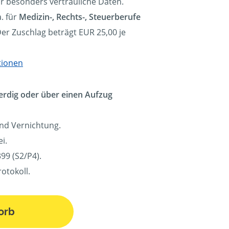
ür besonders vertrauliche Daten.
. für
Medizin-, Rechts-, Steuerberufe
Der Zuschlag beträgt EUR 25,00 je
tionen
erdig oder über einen Aufzug
und Vernichtung.
i.
99 (S2/P4).
otokoll.
orb