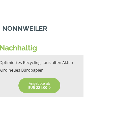
N NONNWEILER
Nachhaltig
Optimiertes Recycling - aus alten Akten
wird neues Büropapier
Angebote ab
EUR 221,00