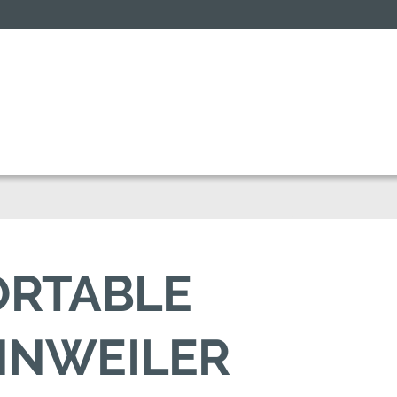
ORTABLE
NNWEILER