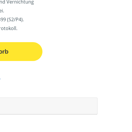
und Vernichtung
i.
99 (S2/P4).
otokoll.
orb