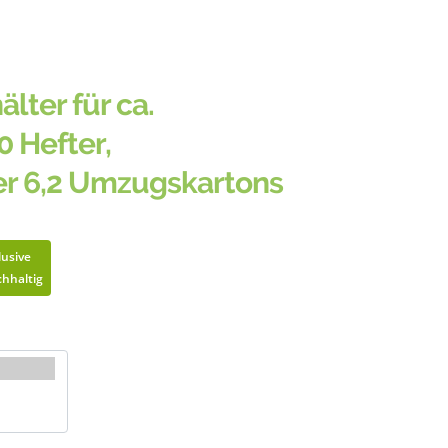
älter für ca.
0 Hefter,
er 6,2 Umzugskartons
lusive
hhaltig