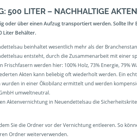
: 500 LITER – NACHHALTIGE AKT
g oder über einen Aufzug transportiert werden. Sollte Ihr 
 Liter Behälter.
dettelsau beinhaltet wesentlich mehr als der Branchenstand
ndettelsau entsteht, durch die Zusammenarbeit mit einer spe
Frischfasern werden hier: 100% Holz, 73% Energie, 79% Wa
erten Akten kann beliebig oft wiederholt werden. Ein echte
wurden in einer Ökobilanz ermittelt und werden kompensier
g GmbH umweltneutral.
igen Aktenvernichtung in Neuendettelsau die Sicherheitskri
dem Sie die Ordner vor der Vernichtung entleeren. So können
eeren Ordner weiterverwenden.