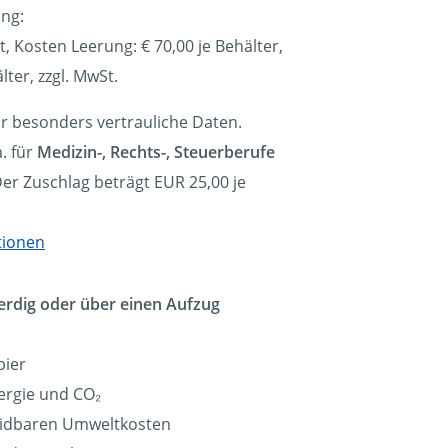
ung:
t, Kosten Leerung: €
70,00
je Behälter,
lter, zzgl. MwSt.
ür besonders vertrauliche Daten.
. für
Medizin-, Rechts-, Steuerberufe
Der Zuschlag beträgt EUR 25,00 je
tionen
erdig oder über einen Aufzug
pier
ergie und CO₂
eidbaren Umweltkosten