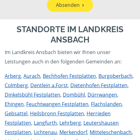
Absenden
STANDORTE IM LANDKREIS
ANSBACH
Im Landkreis Ansbach bieten wir Ihnen unser
Leistungen auch in den folgenden Gemeinden an:
Arberg
,
Aurach
,
Bechhofen Festplatten
,
Burgoberbach
,
Colmberg
,
Dentlein a.Forst
,
Dietenhofen Festplatten
,
Dinkelsbühl Festplatten
,
Dombühl
,
Dürrwangen
,
Ehingen
,
Feuchtwangen Festplatten
,
Flachslanden
,
Gebsattel
,
Heilsbronn Festplatten
,
Herrieden
Festplatten
,
Langfurth
,
Lehrberg
,
Leutershausen
Festplatten
,
Lichtenau
,
Merkendorf
,
Mitteleschenbach
,