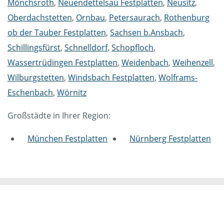
Mönchsroth
,
Neuendettelsau Festplatten
,
Neusitz
,
Oberdachstetten
,
Ornbau
,
Petersaurach
,
Rothenburg
ob der Tauber Festplatten
,
Sachsen b.Ansbach
,
Schillingsfürst
,
Schnelldorf
,
Schopfloch
,
Wassertrüdingen Festplatten
,
Weidenbach
,
Weihenzell
,
Wilburgstetten
,
Windsbach Festplatten
,
Wolframs-
Eschenbach
,
Wörnitz
Großstädte in Ihrer Region:
München Festplatten
Nürnberg Festplatten
Mammut Deutschland
Die Mittelstandskooperation Mammut Deutschland