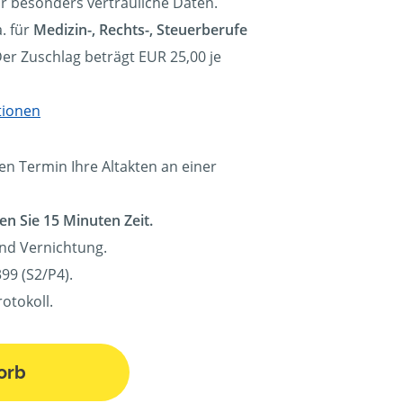
ür besonders vertrauliche Daten.
. für
Medizin-, Rechts-, Steuerberufe
Der Zuschlag beträgt EUR 25,00 je
tionen
en Termin Ihre Altakten an einer
en Sie 15 Minuten Zeit.
und Vernichtung.
99 (S2/P4).
otokoll.
orb