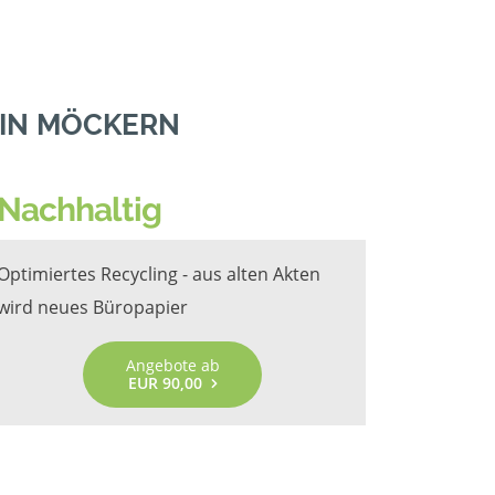
 IN MÖCKERN
Nachhaltig
Optimiertes Recycling - aus alten Akten
wird neues Büropapier
Angebote ab
EUR 90,00