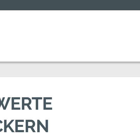
SWERTE
CKERN