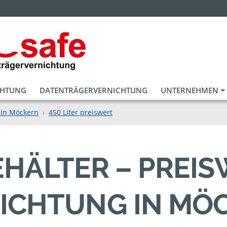
CHTUNG
DATENTRÄGERVERNICHTUNG
UNTERNEHMEN
 in Möckern
450 Liter preiswert
BEHÄLTER – PREI
ICHTUNG IN MÖ