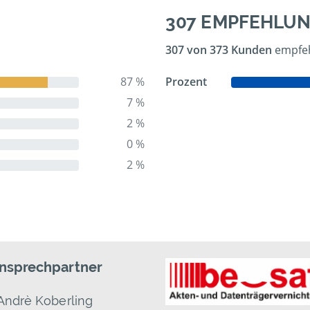
307 EMPFEHLU
307 von 373 Kunden
empfeh
87 %
Prozent
7 %
2 %
0 %
2 %
Ansprechpartner
Andrè Koberling