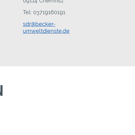
09114 Chemnitz
Tel: 03719160191
sdr@becker-
umweltdienste.de
N