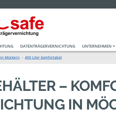
CHTUNG
DATENTRÄGERVERNICHTUNG
UNTERNEHMEN
 in Möckern
450 Liter komfortabel
BEHÄLTER – KOM
ICHTUNG IN MÖ