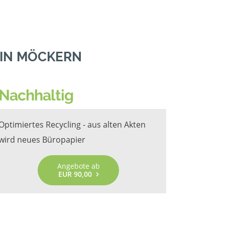
 IN MÖCKERN
Nachhaltig
Optimiertes Recycling - aus alten Akten
wird neues Büropapier
Angebote ab
EUR 90,00