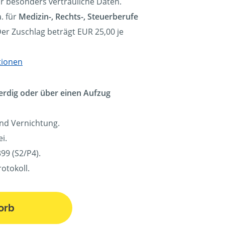
ür besonders vertrauliche Daten.
. für
Medizin-, Rechts-, Steuerberufe
Der Zuschlag beträgt EUR 25,00 je
tionen
erdig oder über einen Aufzug
und Vernichtung.
i.
99 (S2/P4).
otokoll.
orb