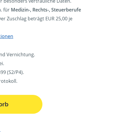
ür besonders vertrauliche Daten.
. für
Medizin-, Rechts-, Steuerberufe
Der Zuschlag beträgt EUR 25,00 je
tionen
und Vernichtung.
i.
99 (S2/P4).
otokoll.
orb