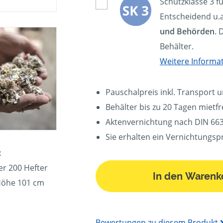
Schutzklasse 3 f
Entscheidend u.a
und Behörden
. 
Behälter.
Weitere Informa
Pauschalpreis inkl. Transport 
Behälter bis zu 20 Tagen mietfre
Aktenvernichtung nach DIN 663
Sie erhalten ein Vernichtungspr
:
er 200 Hefter
In den Warenk
 Höhe 101 cm
Bewertungen zu diesem Produkt