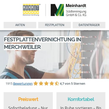
AKTEN
FESTPLATTEN
DATENTRÄGER
FESTPLATTENVERNICHTUNG IN
MERCHWEILER
1915
Bewertungen
4,7 von 5 Sternen
Preiswert
Komfortabel
Sofortbeladung – Nur
In Ruhe sortieren – Bis