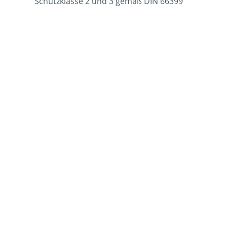
Schutzklasse 2 und 3 gemäß DIN 66399