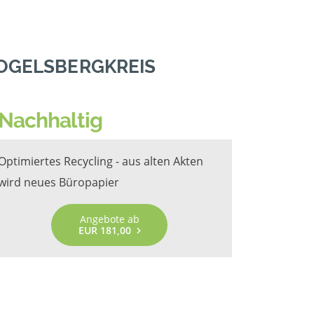
OGELSBERGKREIS
Nachhaltig
Optimiertes Recycling - aus alten Akten
wird neues Büropapier
Angebote ab
EUR 181,00