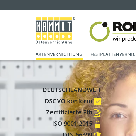
AKTENVERNICHTUNG
FESTPLATTENVERNI
DEUTSCHLANDWEIT
DSGVO konform
Zertifizierte Efb
ISO 9001:2015
DIN 66399