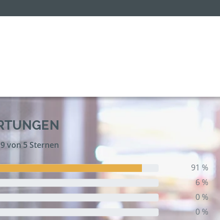
ERTUNGEN
,9 von 5 Sternen
91 %
6 %
0 %
0 %