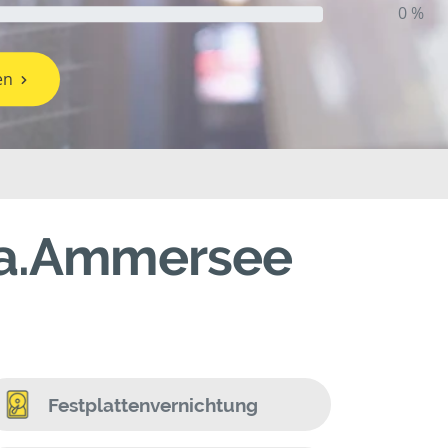
0 %
en
g a.Ammersee
Festplattenvernichtung