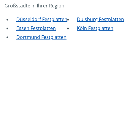
Großstädte in Ihrer Region:
Düsseldorf Festplatten
Duisburg Festplatten
Essen Festplatten
Köln Festplatten
Dortmund Festplatten
Mammut Deutschland
Die Mittelstandskooperation Mammut Deutschland
GmbH & Co. KG ist bundesweit Ihr Servicepartner für
Aktenvernichtung, Festplattenvernichtung und
Datenträgervernichtung.
Impressum
|
Datenschutz
Privatsphäre Einstellungen ändern