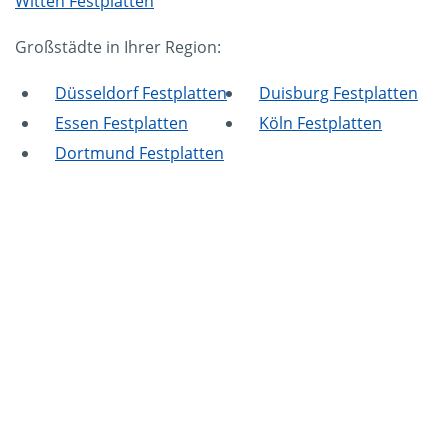
Witten Festplatten
Großstädte in Ihrer Region:
Düsseldorf Festplatten
Duisburg Festplatten
Essen Festplatten
Köln Festplatten
Dortmund Festplatten
Mammut Deutschland
Die Mittelstandskooperation Mammut Deutschland
GmbH & Co. KG ist bundesweit Ihr Servicepartner für
Aktenvernichtung, Festplattenvernichtung und
Datenträgervernichtung.
Impressum
|
Datenschutz