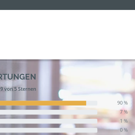
ERTUNGEN
,9 von 5 Sternen
90 %
7 %
1 %
0 %