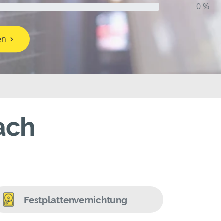
0 %
en
ach
Festplattenvernichtung