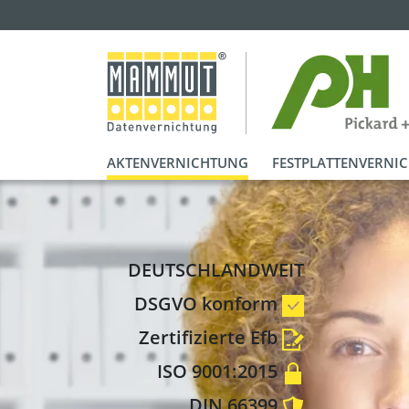
AKTENVERNICHTUNG
FESTPLATTENVERNI
DEUTSCHLANDWEIT
DSGVO konform
Zertifizierte Efb
ISO 9001:2015
DIN 66399