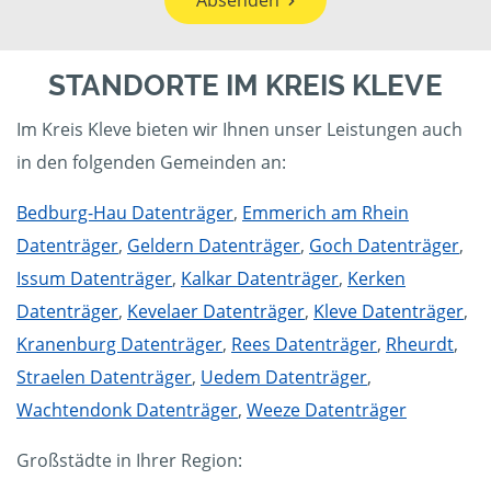
Absenden
STANDORTE IM KREIS KLEVE
Im Kreis Kleve bieten wir Ihnen unser Leistungen auch
in den folgenden Gemeinden an:
Bedburg-Hau Datenträger
,
Emmerich am Rhein
Datenträger
,
Geldern Datenträger
,
Goch Datenträger
,
Issum Datenträger
,
Kalkar Datenträger
,
Kerken
Datenträger
,
Kevelaer Datenträger
,
Kleve Datenträger
,
Kranenburg Datenträger
,
Rees Datenträger
,
Rheurdt
,
Straelen Datenträger
,
Uedem Datenträger
,
Wachtendonk Datenträger
,
Weeze Datenträger
Großstädte in Ihrer Region: