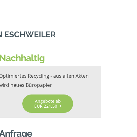
N ESCHWEILER
Nachhaltig
Optimiertes Recycling - aus alten Akten
wird neues Büropapier
Angebote ab
EUR 221,50
Anfrage