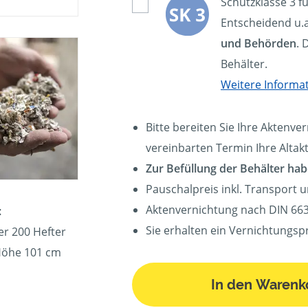
Schutzklasse 3 f
Entscheidend u.a
und Behörden
. 
Behälter.
Weitere Informa
Bitte bereiten Sie Ihre Aktenve
vereinbarten Termin Ihre Altak
Zur Befüllung der Behälter hab
Pauschalpreis inkl. Transport 
Aktenvernichtung nach DIN 663
:
Sie erhalten ein Vernichtungspr
er 200 Hefter
 Höhe 101 cm
In den Warenk