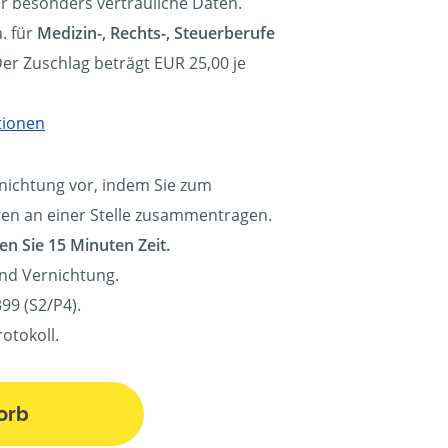
ür besonders vertrauliche Daten.
. für
Medizin-, Rechts-, Steuerberufe
Der Zuschlag beträgt EUR 25,00 je
tionen
rnichtung vor, indem Sie zum
ten an einer Stelle zusammentragen.
en Sie 15 Minuten Zeit.
und Vernichtung.
99 (S2/P4).
otokoll.
orb